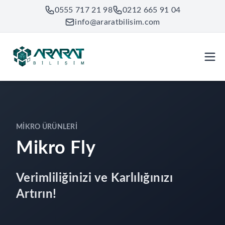
0555 717 21 98
0212 665 91 04
info@araratbilisim.com
MIKRO ÜRÜNLERI
Mikro Fly
Verimliliğinizi ve Karlılığınızı
Artırın!